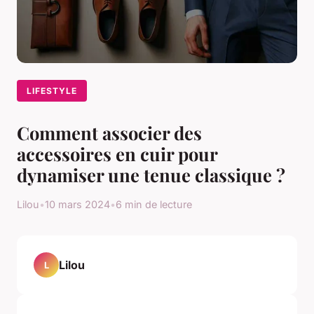
LIFESTYLE
Comment associer des
accessoires en cuir pour
dynamiser une tenue classique ?
Lilou
•
10 mars 2024
•
6 min de lecture
Lilou
L