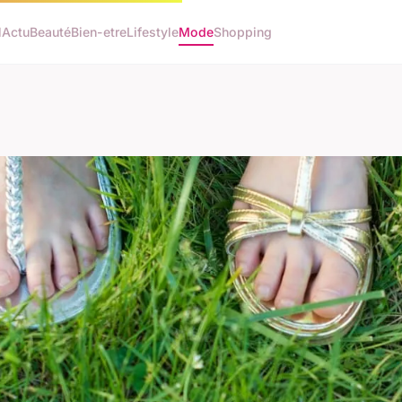
l
Actu
Beauté
Bien-etre
Lifestyle
Mode
Shopping