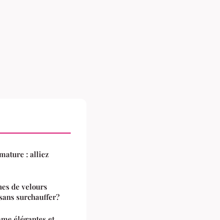
mature : alliez
es de velours
sans surchauffer?
mme élégantes et