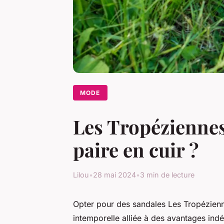
MODE
Les Tropéziennes
paire en cuir ?
Lilou
•
28 mai 2024
•
3 min de lecture
Opter pour des sandales Les Tropéziennes
intemporelle alliée à des avantages ind