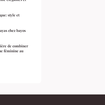
ue: style et
bayas chez bayos
nière de combiner
ue féminine au