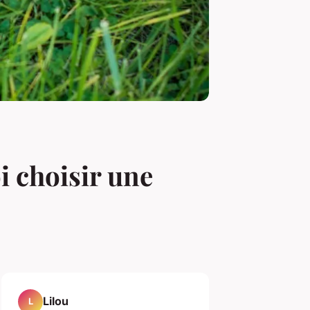
i choisir une
Lilou
L