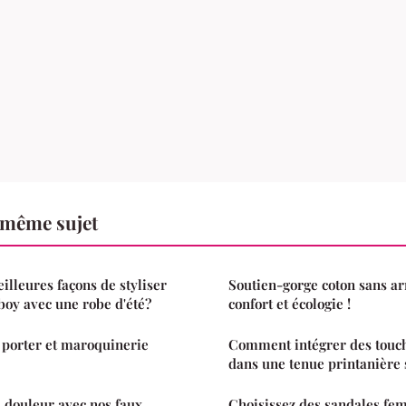
 même sujet
illeures façons de styliser
Soutien-gorge coton sans ar
boy avec une robe d'été?
confort et écologie !
à porter et maroquinerie
Comment intégrer des touch
dans une tenue printanière 
 douleur avec nos faux
Choisissez des sandales fe